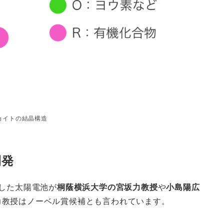
カイトの結晶構造
開発
用した太陽電池が
桐蔭横浜大学の
宮坂力教授
や
小島陽広
力教授はノーベル賞候補とも言われています。