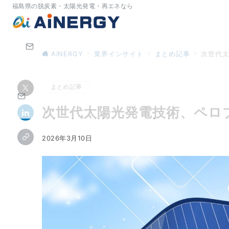
福島県の脱炭素・太陽光発電・再エネなら
AiNERGY
業界インサイト
まとめ記事
次世代
まとめ記事
次世代太陽光発電技術、ペロ
2026年3月10日