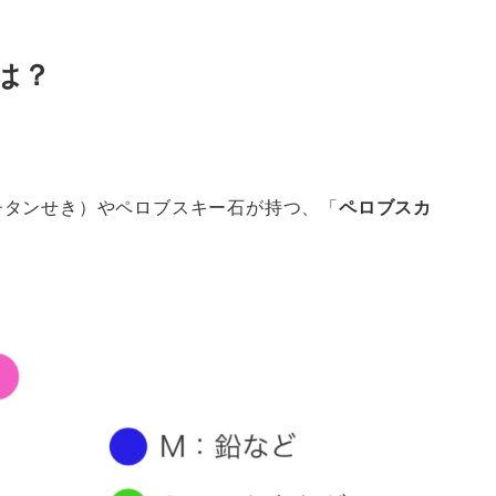
は？
チタンせき）やペロブスキー石が持つ、「
ペロブスカ