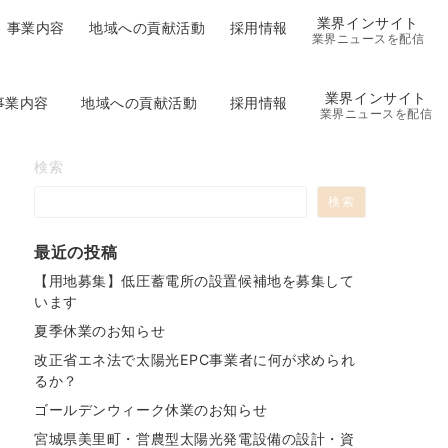
業界インサイト
事業内容
地域への貢献活動
採用情報
業界ニュースを配信
業界インサイト
事業内容
地域への貢献活動
採用情報
業界ニュースを配信
検索
検索
最近の投稿
【用地募集】低圧蓄電所の設置候補地を募集して
います
夏季休業のお知らせ
改正省エネ法で太陽光EPC事業者に何が求められ
るか？
ゴールデンウィーク休業のお知らせ
宮城県美里町・営農型太陽光発電設備の設計・資