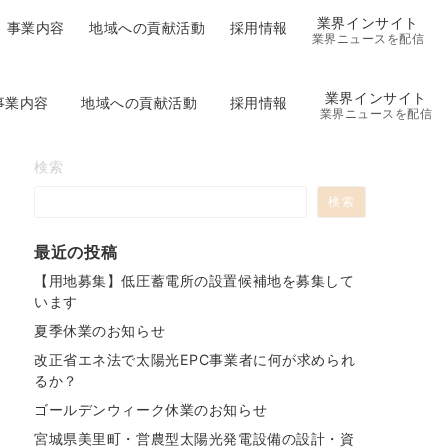
業界インサイト
事業内容
地域への貢献活動
採用情報
業界ニュースを配信
業界インサイト
事業内容
地域への貢献活動
採用情報
業界ニュースを配信
検索
検索
最近の投稿
【用地募集】低圧蓄電所の設置候補地を募集して
います
夏季休業のお知らせ
改正省エネ法で太陽光EPC事業者に何が求められ
るか？
ゴールデンウィーク休業のお知らせ
宮城県美里町・営農型太陽光発電設備の設計・資