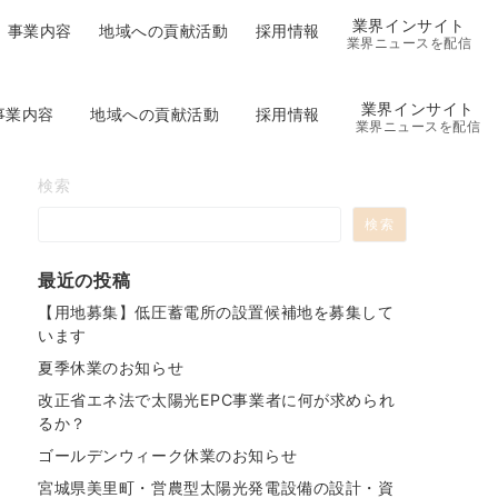
業界インサイト
事業内容
地域への貢献活動
採用情報
業界ニュースを配信
業界インサイト
事業内容
地域への貢献活動
採用情報
業界ニュースを配信
検索
検索
最近の投稿
【用地募集】低圧蓄電所の設置候補地を募集して
います
夏季休業のお知らせ
改正省エネ法で太陽光EPC事業者に何が求められ
るか？
ゴールデンウィーク休業のお知らせ
宮城県美里町・営農型太陽光発電設備の設計・資