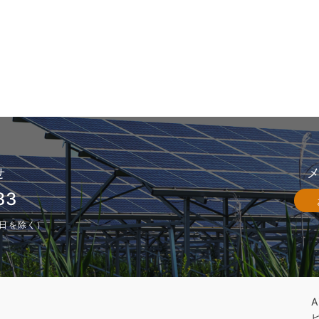
せ
33
休業日を除く）